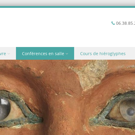
06.38.85.
vre
Conférences en salle
Cours de hiéroglyphes