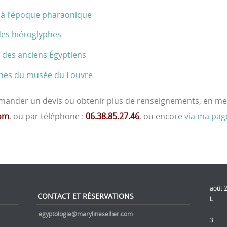
s à l’époque pharaonique
des hiéroglyphes
re des anciens Égyptiens
iennes du musée du Louvre
demander un devis ou obtenir plus de renseignements, en m
com
, ou par téléphone :
06.38.85.27.46
, ou encore
via ma pag
août 
CONTACT ET RÉSERVATIONS
L
egyptologie@marylinesellier.com
3