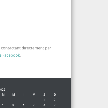
e contactant directement par
e Facebook
.
2026
M
M
J
V
S
D
1
2
4
5
6
7
8
9