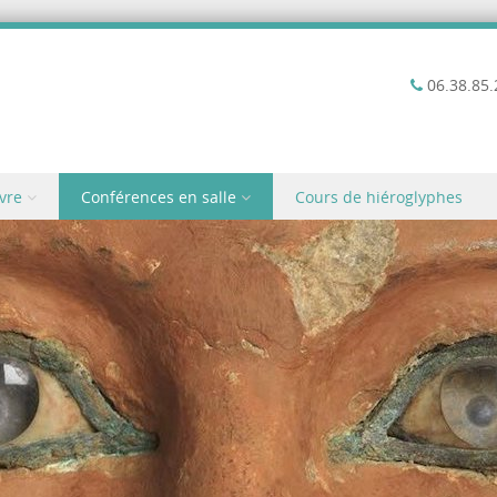
06.38.85.
vre
Conférences en salle
Cours de hiéroglyphes