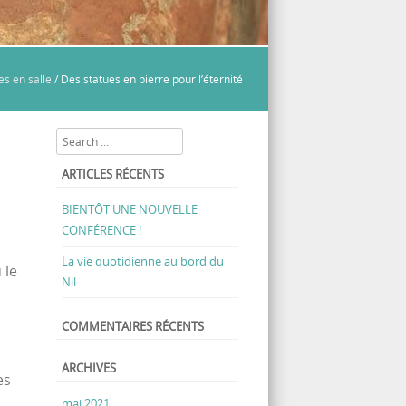
s en salle
/
Des statues en pierre pour l’éternité
Search
ARTICLES RÉCENTS
BIENTÔT UNE NOUVELLE
CONFÉRENCE !
La vie quotidienne au bord du
 le
Nil
COMMENTAIRES RÉCENTS
ARCHIVES
es
mai 2021