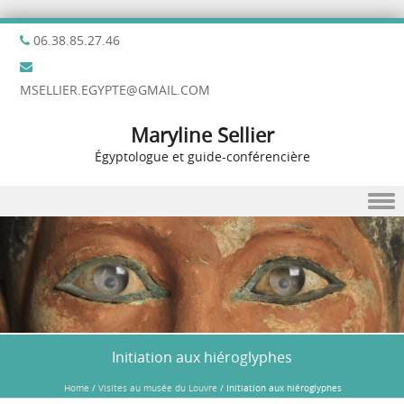
06.38.85.27.46
MSELLIER.EGYPTE@GMAIL.COM
Maryline Sellier
Égyptologue et guide-conférencière
Skip to content
Initiation aux hiéroglyphes
Home
/
Visites au musée du Louvre
/
Initiation aux hiéroglyphes