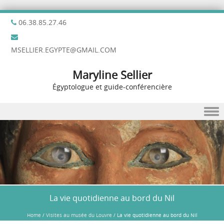
06.38.85.27.46
MSELLIER.EGYPTE@GMAIL.COM
Maryline Sellier
Égyptologue et guide-conférencière
Skip to content
La vie quotidienne au bord du Nil
Home
/
Visites au musée du Louvre
/
La vie quotidienne au bord du Nil