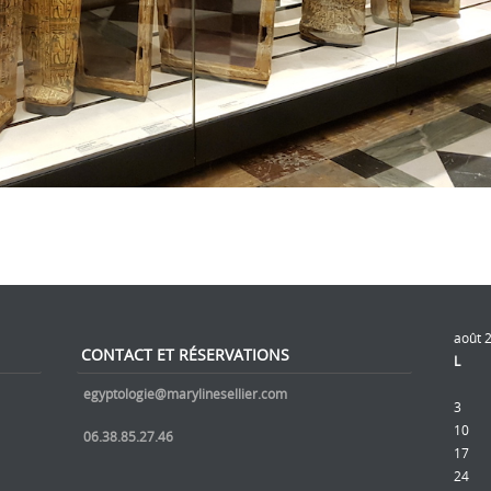
août 
CONTACT ET RÉSERVATIONS
L
egyptologie@marylinesellier.com
3
10
06.38.85.27.46
17
24