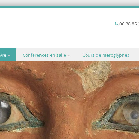
06.38.85.
vre
Conférences en salle
Cours de hiéroglyphes