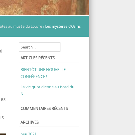
sites au musée du Louvre
/
Les mystères d’Osiris
Search
oi
ARTICLES RÉCENTS
BIENTÔT UNE NOUVELLE
CONFÉRENCE !
La vie quotidienne au bord du
Nil
ces
COMMENTAIRES RÉCENTS
is
ARCHIVES
mai 2021